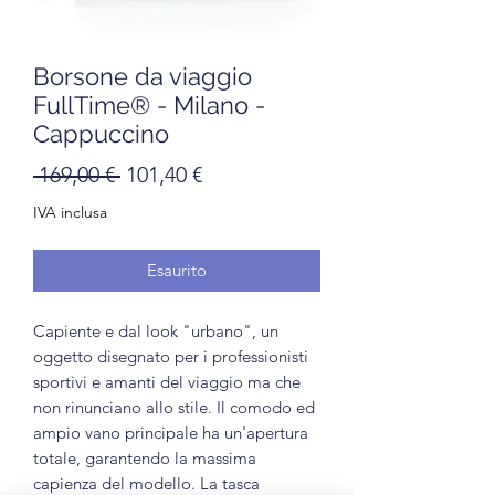
Borsone da viaggio
FullTime® - Milano -
Cappuccino
Prezzo regolare
Prezzo scontato
 169,00 € 
101,40 €
IVA inclusa
Esaurito
Capiente e dal look "urbano", un
oggetto disegnato per i professionisti
sportivi e amanti del viaggio ma che
non rinunciano allo stile. Il comodo ed
ampio vano principale ha un'apertura
totale, garantendo la massima
capienza del modello. La tasca