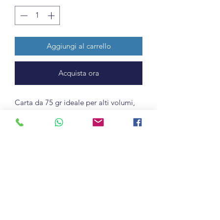
Aggiungi al carrello
Acquista ora
Carta da 75 gr ideale per alti volumi,
garantisce, con il suo ottimo punto di
bianco e lo spessore equivalente ai
supporti di grammatura superiore, una
buona resa di stampa. Certificata FSC
®, prodotta con cellulosa sbiancata
senza cloro. Utilizzabile per fotocopie e
su stampanti Laser e Ink-Jet.
5 Risme da 500 fogli.
Con la formula più acquisti più
risparmi... se ne acquisti più