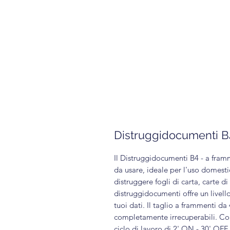
Distruggidocumenti B
Il Distruggidocumenti B4 - a fram
da usare, ideale per l'uso domesti
distruggere fogli di carta, carte di
distruggidocumenti offre un livell
tuoi dati. Il taglio a frammenti d
completamente irrecuperabili. Con 
ciclo di lavoro di 2' ON - 30' OFF