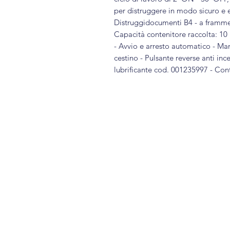
per distruggere in modo sicuro e ef
Distruggidocumenti B4 - a framment
Capacità contenitore raccolta: 10 l
- Avvio e arresto automatico - Man
cestino - Pulsante reverse anti i
lubrificante cod. 001235997 - Con