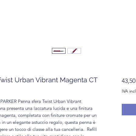
wist Urban Vibrant Magenta CT
43,50
IVA inc
 la PARKER Penna sfera Twist Urban Vibrant
 presenta una laccatura lucida e una finitura
 magenta, completata con finiture cromate per un
a in un elegante astuccio regalo, questa penna è
re un tocco di classe alla tua cancelleria. Refill