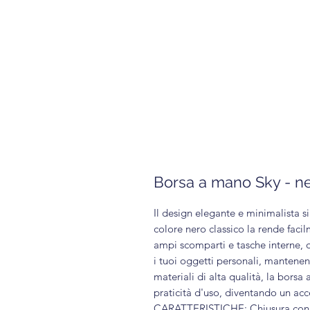
Borsa a mano Sky - n
Il design elegante e minimalista s
colore nero classico la rende facil
ampi scomparti e tasche interne, 
i tuoi oggetti personali, mantene
materiali di alta qualità, la bors
praticità d'uso, diventando un acc
CARATTERISTICHE: Chiusura con zip