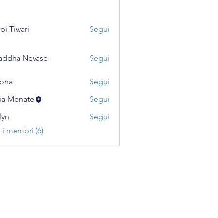
pi Tiwari
Segui
addha Nevase
Segui
ona
Segui
ia Monate
Segui
lyn
Segui
i i membri (6)