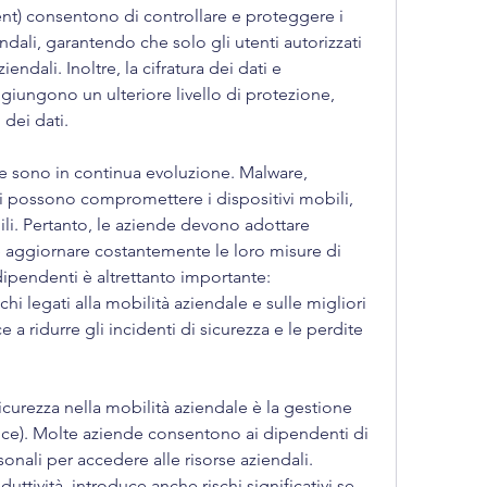
) consentono di controllare e proteggere i 
endali, garantendo che solo gli utenti autorizzati 
ndali. Inoltre, la cifratura dei dati e 
ggiungono un ulteriore livello di protezione, 
 dei dati.
e sono in continua evoluzione. Malware, 
ti possono compromettere i dispositivi mobili, 
i. Pertanto, le aziende devono adottare 
e aggiornare costantemente le loro misure di 
ipendenti è altrettanto importante: 
schi legati alla mobilità aziendale e sulle migliori 
 a ridurre gli incidenti di sicurezza e le perdite 
icurezza nella mobilità aziendale è la gestione 
e). Molte aziende consentono ai dipendenti di 
rsonali per accedere alle risorse aziendali. 
tività, introduce anche rischi significativi se 