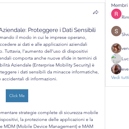
Membri
Rim
Aziendale: Proteggere i Dati Sensibili
Shr
ormando il modo in cui le imprese operano, 
edere ai dati e alle applicazioni aziendali 
ven
Tuttavia, l’aumento dell’uso di dispositivi 
endali comporta anche nuove sfide in termini di 
Luc
ilità Aziendale (Enterprise Mobility Security) è 
eve
eggere i dati sensibili da minacce informatiche, 
Vedi tutt
e accidentali di informazioni.
Click Me
mentare strategie complete di sicurezza mobile 
positivi, la protezione delle applicazioni e la 
 come MDM (Mobile Device Management) e MAM 