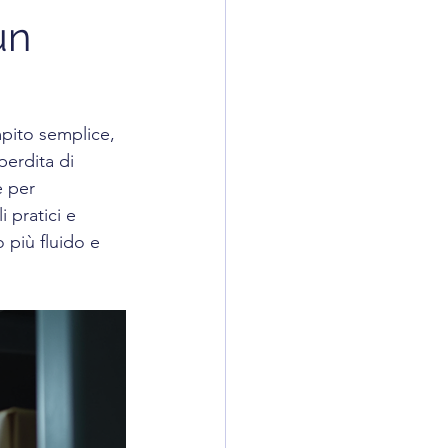
un
mpito semplice, 
erdita di 
 per 
 pratici e 
o più fluido e 