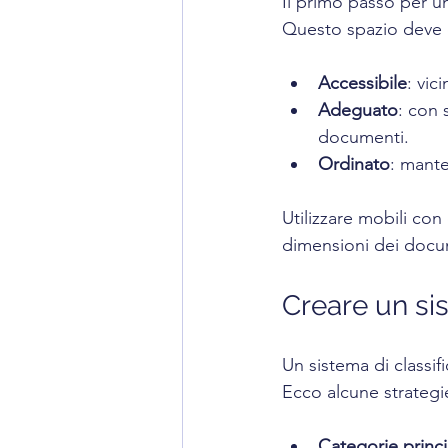
Il primo passo per u
Questo spazio deve 
Accessibile
: vic
Adeguato
: con 
documenti.
Ordinato
: mante
Utilizzare mobili con 
dimensioni dei docume
Creare un sis
Un sistema di classif
Ecco alcune strategie
Categorie princi