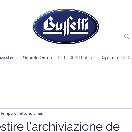
ve siamo
Negozio Online
B2B
SPID Buffetti
Registratori di C
Tempo di lettura: 3 min
ire l'archiviazione dei