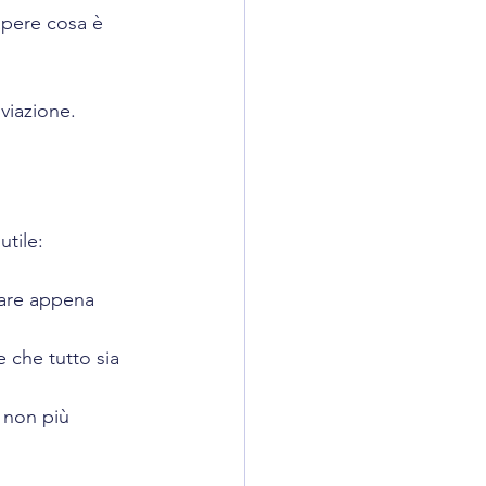
apere cosa è 
iviazione.
tile:
iare appena 
 che tutto sia 
 non più 