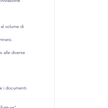
hiviazione. 
 al volume di 
trarsi.
o alle diverse 
te i documenti. 
Fatture”, 