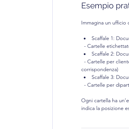
Esempio prat
Immagina un ufficio c
Scaffale 1: Docu
  - Cartelle etichett
Scaffale 2: Docu
  - Cartelle per cliente, con sottocartelle per tipo di documento (contratti, fatture, 
corrispondenza)
Scaffale 3: Docu
  - Cartelle per dip
Ogni cartella ha un’e
indica la posizione 