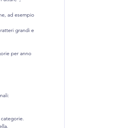
iche, ad esempio 
ratteri grandi e 
gorie per anno 
nali:
 categorie.
lla.