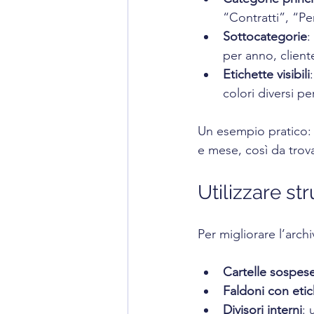
“Contratti”, “Pe
Sottocategorie
:
per anno, clien
Etichette visibili
colori diversi pe
Un esempio pratico: 
e mese, così da trova
Utilizzare st
Per migliorare l’arch
Cartelle sospes
Faldoni con etic
Divisori interni
: 