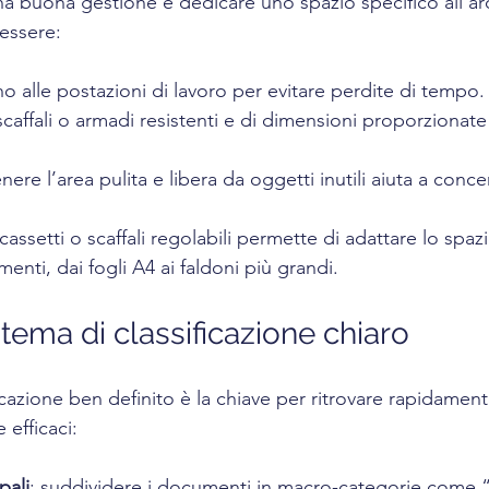
na buona gestione è dedicare uno spazio specifico all’arc
essere:
ino alle postazioni di lavoro per evitare perdite di tempo.
scaffali o armadi resistenti e di dimensioni proporzionate
nere l’area pulita e libera da oggetti inutili aiuta a concen
cassetti o scaffali regolabili permette di adattare lo spazi
nti, dai fogli A4 ai faldoni più grandi.
tema di classificazione chiaro
icazione ben definito è la chiave per ritrovare rapidamen
 efficaci:
pali
: suddividere i documenti in macro-categorie come “